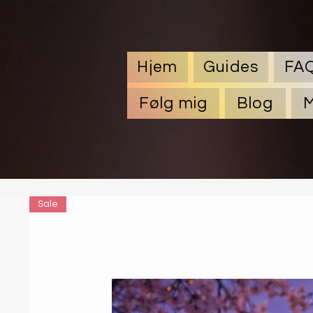
Hjem
Guides
FA
Følg mig
Blog
Sale