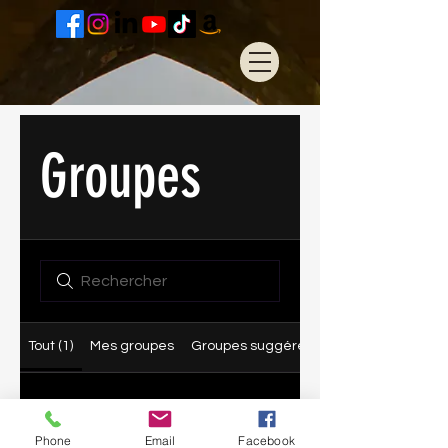
Groupes
Tout (1)
Mes groupes
Groupes suggérés
30-Day Get
Organized
Phone
Email
Facebook